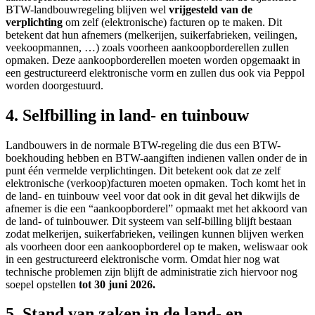
BTW-landbouwregeling blijven wel
vrijgesteld van de
verplichting
om zelf (elektronische) facturen op te maken. Dit
betekent dat hun afnemers (melkerijen, suikerfabrieken, veilingen,
veekoopmannen, …) zoals voorheen aankoopborderellen zullen
opmaken. Deze aankoopborderellen moeten worden opgemaakt in
een gestructureerd elektronische vorm en zullen dus ook via Peppol
worden doorgestuurd.
4. Selfbilling in land- en tuinbouw
Landbouwers in de normale BTW-regeling die dus een BTW-
boekhouding hebben en BTW-aangiften indienen vallen onder de in
punt één vermelde verplichtingen. Dit betekent ook dat ze zelf
elektronische (verkoop)facturen moeten opmaken. Toch komt het in
de land- en tuinbouw veel voor dat ook in dit geval het dikwijls de
afnemer is die een “aankoopborderel” opmaakt met het akkoord van
de land- of tuinbouwer. Dit systeem van self-billing blijft bestaan
zodat melkerijen, suikerfabrieken, veilingen kunnen blijven werken
als voorheen door een aankoopborderel op te maken, weliswaar ook
in een gestructureerd elektronische vorm. Omdat hier nog wat
technische problemen zijn blijft de administratie zich hiervoor nog
soepel opstellen
tot 30 juni 2026.
5. Stand van zaken in de land- en