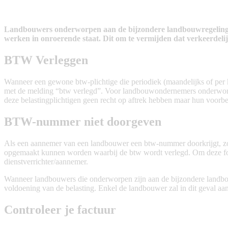
Landbouwers onderworpen aan de bijzondere landbouwregeling i
werken in onroerende staat. Dit om te vermijden dat verkeerdeli
BTW Verleggen
Wanneer een gewone btw-plichtige die periodiek (maandelijks of per k
met de melding “btw verlegd”. Voor landbouwondernemers onderworpen 
deze belastingplichtigen geen recht op aftrek hebben maar hun voorbel
BTW-nummer niet doorgeven
Als een aannemer van een landbouwer een btw-nummer doorkrijgt, zou
opgemaakt kunnen worden waarbij de btw wordt verlegd. Om deze fout
dienstverrichter/aannemer.
Wanneer landbouwers die onderworpen zijn aan de bijzondere landbou
voldoening van de belasting. Enkel de landbouwer zal in dit geval 
Controleer je factuur