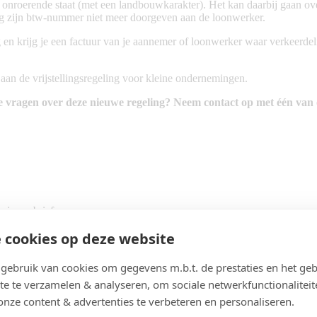
onroerende staat (met een landbouwkarakter). Het kan daarbij gaan ove
g zijn btw-nummer niet meer doorgeven aan de loonwerker.
n krijg je een factuur van je aannemer of loonwerker waar verkeerdel
an de vrijstellingsregeling voor kleine ondernemingen.
je vragen over deze nieuwe regeling? Neem contact op met één van
 nieuwsbrief.
 cookies op deze website
ebruik van cookies om gegevens m.b.t. de prestaties en het geb
te te verzamelen & analyseren, om sociale netwerkfunctionaliteit
onze content & advertenties te verbeteren en personaliseren.