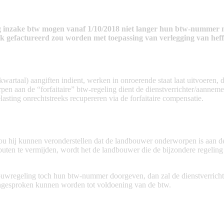
nzake btw mogen vanaf 1/10/2018 niet langer hun btw-nummer me
jk gefactureerd zou worden met toepassing van verlegging van heff
wartaal) aangiften indient, werken in onroerende staat laat uitvoeren, 
aan de “forfaitaire” btw-regeling dient de dienstverrichter/aannemer
asting onrechtstreeks recupereren via de forfaitaire compensatie.
 hij kunnen veronderstellen dat de landbouwer onderworpen is aan de 
en te vermijden, wordt het de landbouwer die de bijzondere regeling
wregeling toch hun btw-nummer doorgeven, dan zal de dienstverrichter
aangesproken kunnen worden tot voldoening van de btw.