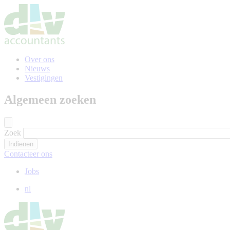
Naar
hoofdinhoud
gaan
Over ons
Nieuws
Vestigingen
Algemeen zoeken
Zoek
Contacteer ons
Jobs
nl